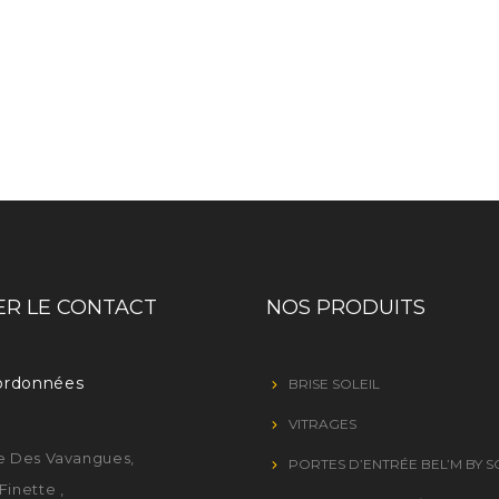
R LE CONTACT
NOS PRODUITS
ordonnées
BRISE SOLEIL
VITRAGES
e Des Vavangues,
PORTES D’ENTRÉE BEL’M BY 
Finette ,