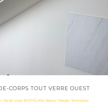
DE-CORPS TOUT VERRE OUEST
n
,
Garde-corps BODYGLASS
,
Nature
,
Vitrages Techniques