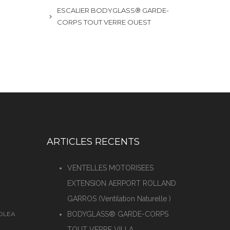
ESCALIER BODYGLASS® GARDE-
CORPS TOUT VERRE OUEST
ARTICLES RECENTS
VENTELLES MOTORISEES
EXTENSION AERPORT ROLLAND
GARROS (Ventilation Naturelle )
SOLEA
BODYGLASS® GARDE-CORPS
TOUT VERRE VILLA