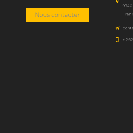
9740
Nous contacter
Fran
cont
+ 26