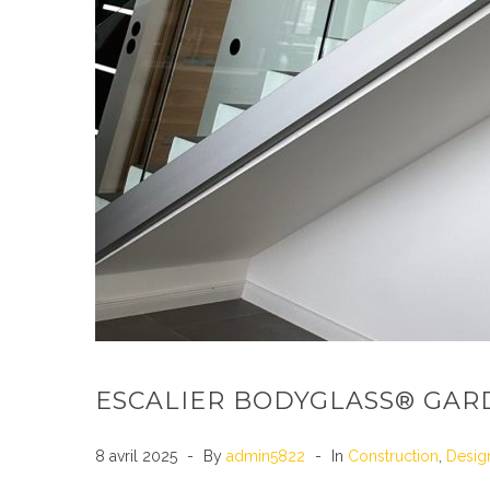
ESCALIER BODYGLASS® GAR
8 avril 2025
By
admin5822
In
Construction
,
Desig