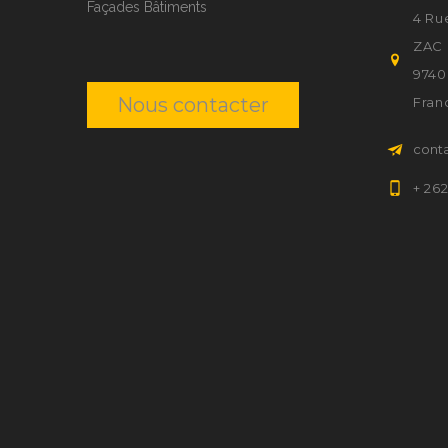
Façades Bâtiments
4 Ru
ZAC 
9740
Nous contacter
Fran
cont
+ 26