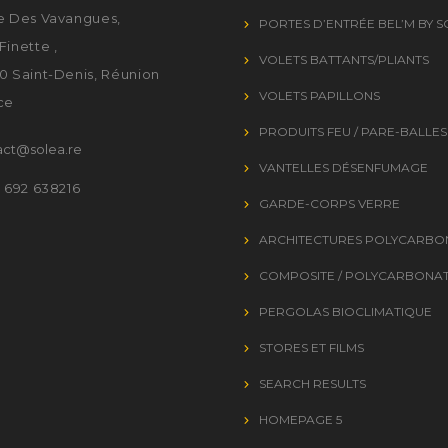
e Des Vavangues,
PORTES D’ENTRÉE BEL’M BY 
Finette ,
VOLETS BATTANTS/PLIANTS
0 Saint-Denis, Réunion
VOLETS PAPILLONS
ce
PRODUITS FEU / PARE-BALLES
act@solea.re
VANTELLES DÉSENFUMAGE
2 692 638216
GARDE-CORPS VERRE
ARCHITECTURES POLYCARBO
COMPOSITE / POLYCARBONA
PERGOLAS BIOCLIMATIQUE
STORES ET FILMS
SEARCH RESULTS
HOMEPAGE 5