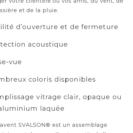
er votre clientèle ou vos amis, du vent, de
ssière et de la pluie.
ilité d’ouverture et de fermeture
otection acoustique
ise-vue
mbreux coloris disponibles
mplissage vitrage clair, opaque ou
 aluminium laquée
ravent SVALSON® est un assemblage