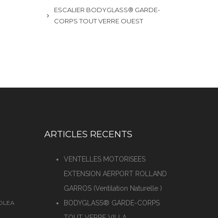
ESCALIER BODYGLASS® GARDE-
CORPS TOUT VERRE OUEST
ARTICLES RECENTS
VENTELLES MOTORISEES
EXTENSION AERPORT ROLLAND
GARROS (Ventilation Naturelle )
SOLEA
BODYGLASS® GARDE-CORPS
TOUT VERRE VILLA