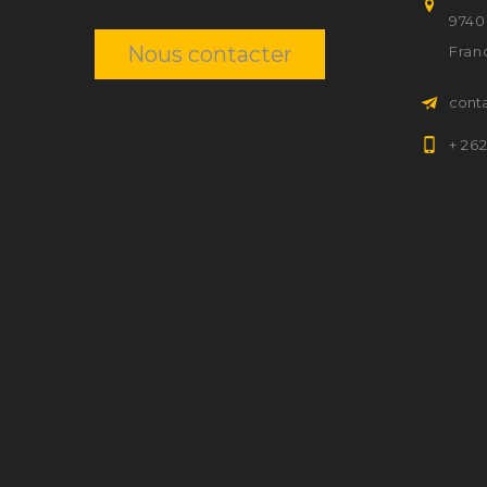
9740
Nous contacter
Fran
cont
+ 26