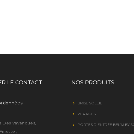
R LE CONTACT
NOS PRODUITS
ordonnées
BRISE SOLEIL
VITRAGES
e Des Vavangues,
PORTES D’ENTRÉE BEL’M BY 
Finette ,