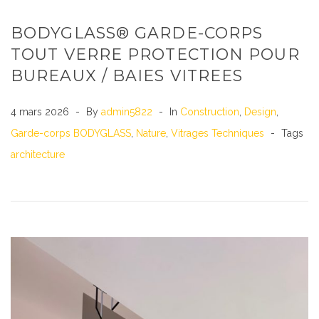
BODYGLASS® GARDE-CORPS
TOUT VERRE PROTECTION POUR
BUREAUX / BAIES VITREES
4 mars 2026
By
admin5822
In
Construction
,
Design
,
Garde-corps BODYGLASS
,
Nature
,
Vitrages Techniques
Tags
architecture