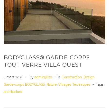
BODYGLASS® GARDE-CORPS
TOUT VERRE VILLA OUEST
4 mars 2026
By
admin5822
In
Construction
,
Design
,
Garde-corps BODYGLASS
,
Nature
,
Vitrages Techniques
Tags
architecture