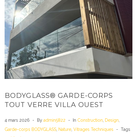
BODYGLASS® GARDE-CORPS
TOUT VERRE VILLA OUEST
4 mars 2026
By
admin5822
In
Construction
,
Design
,
Garde-corps BODYGLASS
,
Nature
,
Vitrages Techniques
Tags