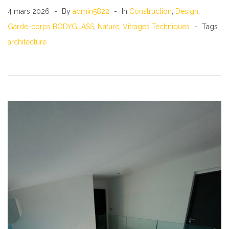
4 mars 2026
By
admin5822
In
Construction
,
Design
,
Garde-corps BODYGLASS
,
Nature
,
Vitrages Techniques
Tags
architecture