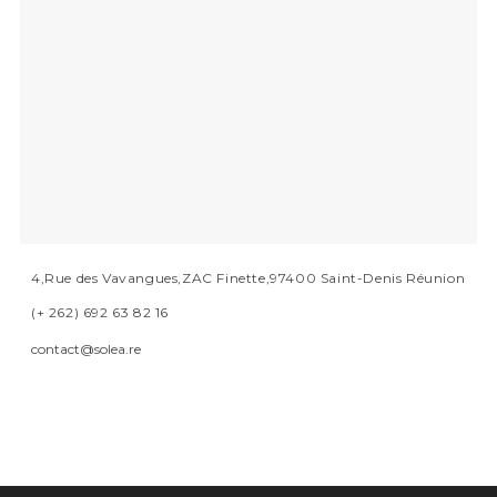
4,Rue des Vavangues,ZAC Finette,97400 Saint-Denis Réunion
(+ 262) 692 63 82 16
contact@solea.re