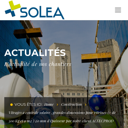
ACTUALITÉS
L'actualité de nos chantiers
Home
Construction
VOUS ÊTES ICI :
Vitrages a contrôle solaire , grandes dimensions pour vitrines (+ de
500 Kg et 9 m2 ) 20 mm d’épaisseur par notre client ALTECPROD