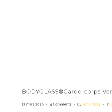
BODYGLASS®Garde-corps Verre
13 mars 2020
4
Comments
By
admin5822
In
C