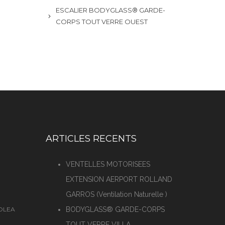
ESCALIER BODYGLASS® GARDE-
CORPS TOUT VERRE OUEST
ARTICLES RECENTS
VENTELLES MOTORISEES
EXTENSION AERPORT ROLLAND
GARROS (Ventilation Naturelle )
SOLEA
BODYGLASS® GARDE-CORPS
TOUT VERRE VILLA