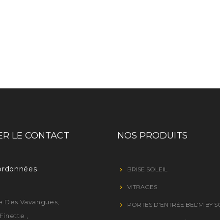
R LE CONTACT
NOS PRODUITS
ordonnées
BRISE SOLEIL
VITRAGES
e Des Vavangues,
PORTES D’ENTRÉE BEL’M BY 
Finette ,