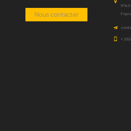
9740
Nous contacter
Fran
cont
+ 26