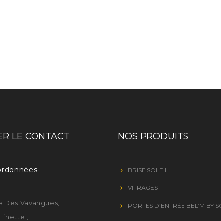
R LE CONTACT
NOS PRODUITS
ordonnées
BRISE SOLEIL
VITRAGES
e Des Vavangues,
PORTES D’ENTRÉE BEL’M BY 
Finette ,