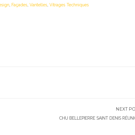
esign
,
Façades
,
Vantelles
,
Vitrages Techniques
NEXT P
CHU BELLEPIERRE SAINT DENIS RÉUN