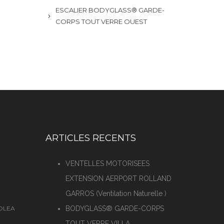
ESCALIER BODYGLASS® GARDE-
CORPS TOUT VERRE OUEST
ARTICLES RECENTS
VENTELLES MOTORISEES
EXTENSION AERPORT ROLLAND
GARROS (Ventilation Naturelle )
SOLEA
BODYGLASS® GARDE-CORPS
TOUT VERRE VILLA