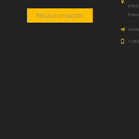
9740
Nous contacter
Fran
cont
+ 26