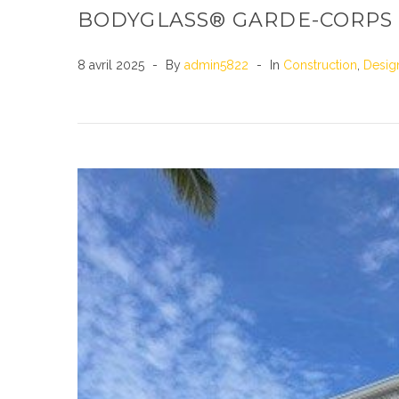
BODYGLASS® GARDE-CORPS 
8 avril 2025
By
admin5822
In
Construction
,
Desig