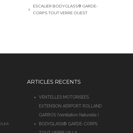
ESCALIER BODYGLASS® GARDE-
CORPS TOUT VERRE OUEST
ARTICLES RECENTS
VENTELLES MOTORISEES
EXTENSION AERPORT ROLLAND
GARROS (Ventilation Naturelle )
SOLEA
BODYGLASS® GARDE-CORPS
TOUT VERRE VILLA