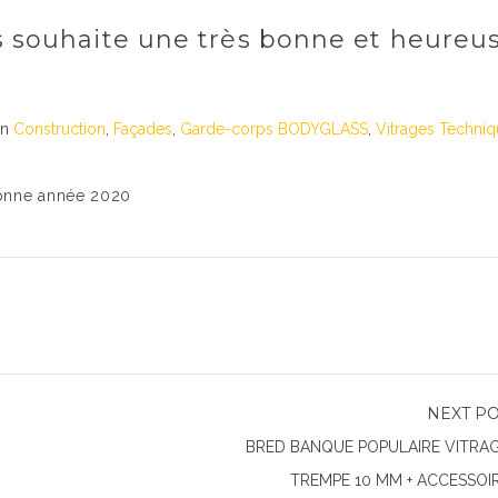
s souhaite une très bonne et heureu
In
Construction
,
Façades
,
Garde-corps BODYGLASS
,
Vitrages Techni
bonne année 2020
NEXT P
BRED BANQUE POPULAIRE VITRA
TREMPE 10 MM + ACCESSOI