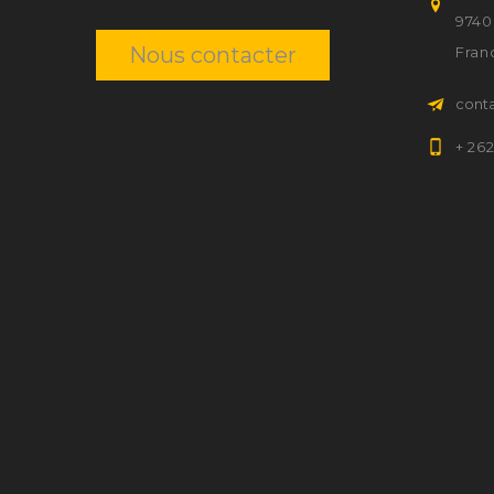
9740
Nous contacter
Fran
cont
+ 26