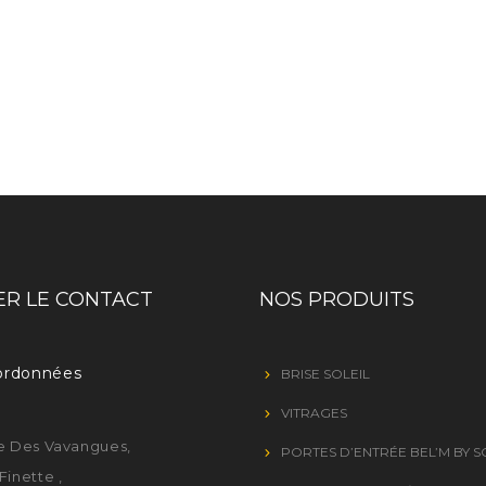
R LE CONTACT
NOS PRODUITS
ordonnées
BRISE SOLEIL
VITRAGES
e Des Vavangues,
PORTES D’ENTRÉE BEL’M BY 
Finette ,