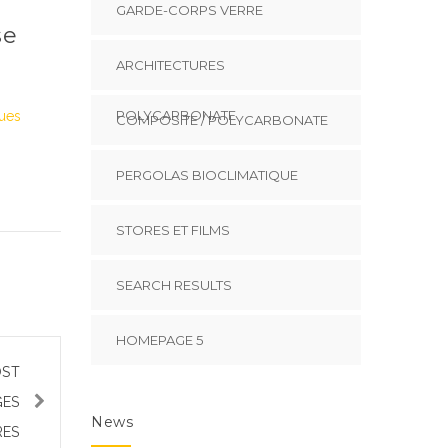
GARDE-CORPS VERRE
se
ARCHITECTURES
POLYCARBONATE
ques
COMPOSITE / POLYCARBONATE
PERGOLAS BIOCLIMATIQUE
STORES ET FILMS
SEARCH RESULTS
HOMEPAGE 5
OST
GES
News
RES