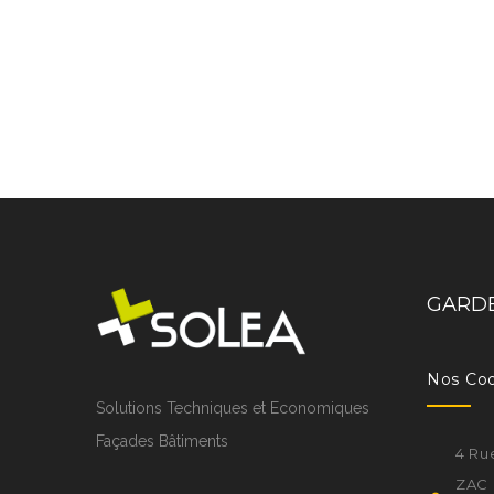
GARDE
Nos Co
Solutions Techniques et Economiques
Façades Bâtiments
4 Ru
ZAC 