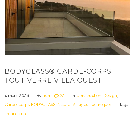
BODYGLASS® GARDE-CORPS
TOUT VERRE VILLA OUEST
4 mars 2026
By
admin5822
In
Construction
,
Design
,
Garde-corps BODYGLASS
,
Nature
,
Vitrages Techniques
Tags
architecture