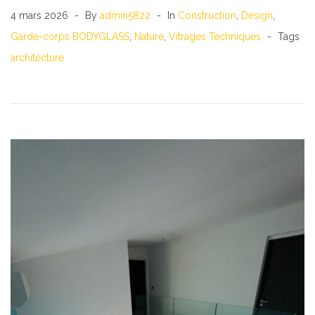
4 mars 2026
By
admin5822
In
Construction
,
Design
,
Garde-corps BODYGLASS
,
Nature
,
Vitrages Techniques
Tags
architecture