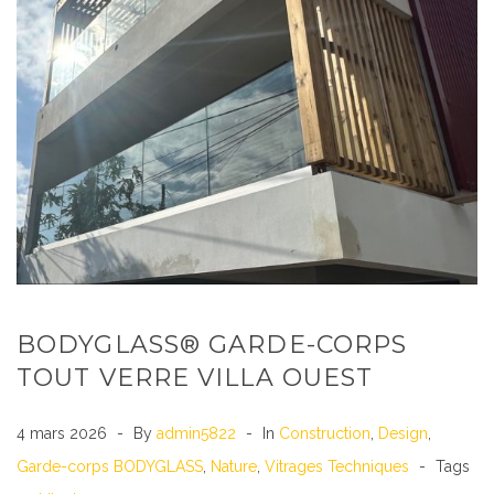
BODYGLASS® GARDE-CORPS
TOUT VERRE VILLA OUEST
4 mars 2026
By
admin5822
In
Construction
,
Design
,
Garde-corps BODYGLASS
,
Nature
,
Vitrages Techniques
Tags