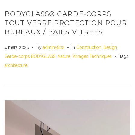
BODYGLASS® GARDE-CORPS
TOUT VERRE PROTECTION POUR
BUREAUX / BAIES VITREES
4 mars 2026
By
admin5822
In
Construction
,
Design
,
Garde-corps BODYGLASS
,
Nature
,
Vitrages Techniques
Tags
architecture