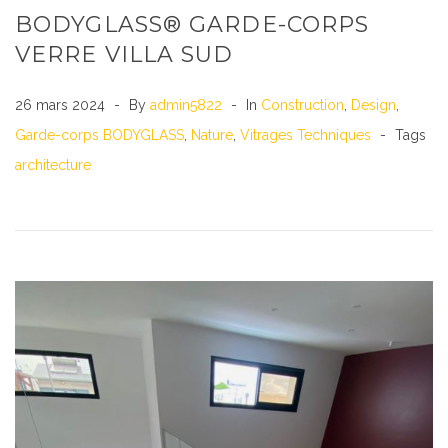
BODYGLASS® GARDE-CORPS
VERRE VILLA SUD
26 mars 2024
By
admin5822
In
Construction
,
Design
,
Garde-corps BODYGLASS
,
Nature
,
Vitrages Techniques
Tags
architecture