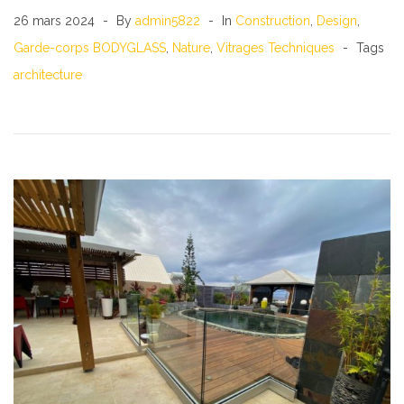
26 mars 2024
By
admin5822
In
Construction
,
Design
,
Garde-corps BODYGLASS
,
Nature
,
Vitrages Techniques
Tags
architecture