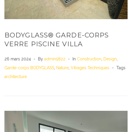
BODYGLASS® GARDE-CORPS
VERRE PISCINE VILLA
26 mars 2024
By
admin5822
In
Construction
,
Design
,
Garde-corps BODYGLASS
,
Nature
,
Vitrages Techniques
Tags
architecture