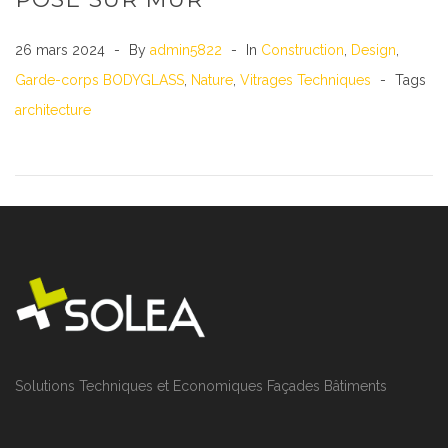
26 mars 2024
By
admin5822
In
Construction
,
Design
,
Garde-corps BODYGLASS
,
Nature
,
Vitrages Techniques
Tags
architecture
Solutions Techniques et Economiques Façades Bâtiments