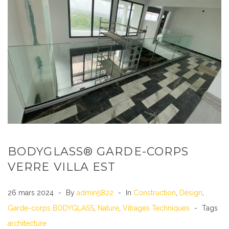
BODYGLASS® GARDE-CORPS
VERRE VILLA EST
26 mars 2024
By
admin5822
In
Construction
,
Design
,
Garde-corps BODYGLASS
,
Nature
,
Vitrages Techniques
Tags
architecture