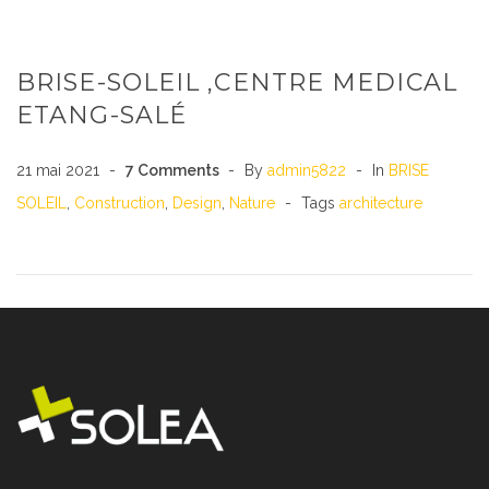
BRISE-SOLEIL ,CENTRE MEDICAL
ETANG-SALÉ
21 mai 2021
7
Comments
By
admin5822
In
BRISE
SOLEIL
,
Construction
,
Design
,
Nature
Tags
architecture