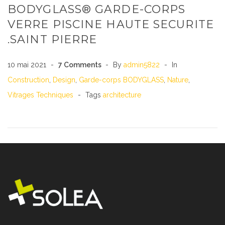
BODYGLASS® GARDE-CORPS
VERRE PISCINE HAUTE SECURITE
.SAINT PIERRE
10 mai 2021
7
Comments
By
admin5822
In
Construction
,
Design
,
Garde-corps BODYGLASS
,
Nature
,
Vitrages Techniques
Tags
architecture